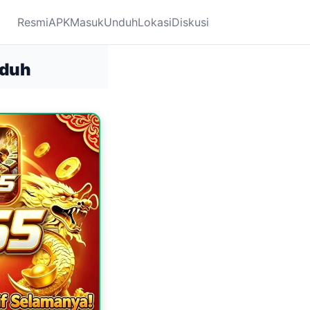
Resmi
APK
Masuk
Unduh
Lokasi
Diskusi
nduh