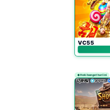
VC55
🍀
Hoki banget hari ini