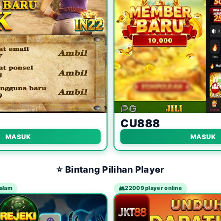
CU888
MASUK
MASUK
⭐ Bintang Pilihan Player
👥
malam
22009 player online