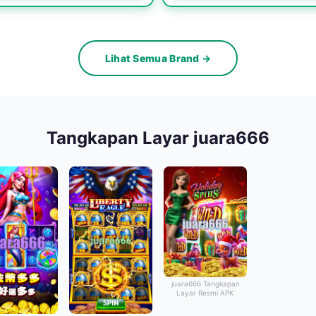
Lihat Semua Brand →
Tangkapan Layar juara666
juara666 Tangkapan
Layar Resmi APK