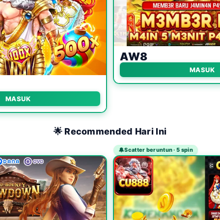
AW8
MASUK
MASUK
🌟 Recommended Hari Ini
🔔
Scatter beruntun · 5 spin