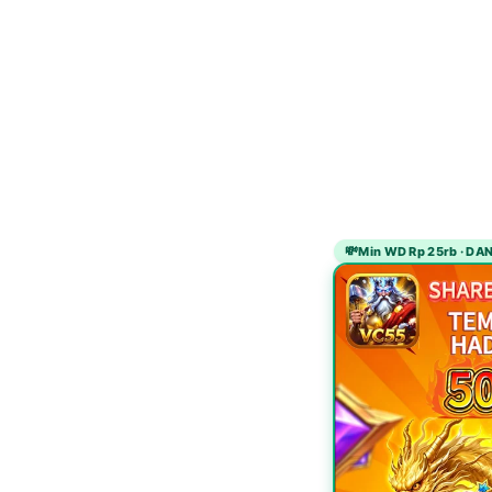
💸
Min WD Rp 25rb · DA