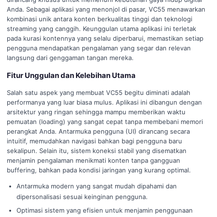
Anda. Sebagai aplikasi yang menonjol di pasar, VC55 menawarkan
kombinasi unik antara konten berkualitas tinggi dan teknologi
streaming yang canggih. Keunggulan utama aplikasi ini terletak
pada kurasi kontennya yang selalu diperbarui, memastikan setiap
pengguna mendapatkan pengalaman yang segar dan relevan
langsung dari genggaman tangan mereka.
Fitur Unggulan dan Kelebihan Utama
Salah satu aspek yang membuat VC55 begitu diminati adalah
performanya yang luar biasa mulus. Aplikasi ini dibangun dengan
arsitektur yang ringan sehingga mampu memberikan waktu
pemuatan (loading) yang sangat cepat tanpa membebani memori
perangkat Anda. Antarmuka pengguna (UI) dirancang secara
intuitif, memudahkan navigasi bahkan bagi pengguna baru
sekalipun. Selain itu, sistem koneksi stabil yang disematkan
menjamin pengalaman menikmati konten tanpa gangguan
buffering, bahkan pada kondisi jaringan yang kurang optimal.
Antarmuka modern yang sangat mudah dipahami dan
dipersonalisasi sesuai keinginan pengguna.
Optimasi sistem yang efisien untuk menjamin penggunaan