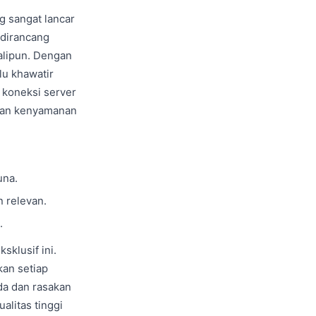
 sangat lancar
 dirancang
alipun. Dengan
lu khawatir
s koneksi server
ikan kenyamanan
una.
 relevan.
.
sklusif ini.
an setiap
da dan rasakan
alitas tinggi