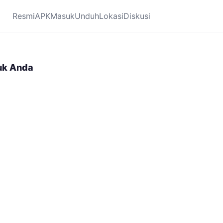
Resmi
APK
Masuk
Unduh
Lokasi
Diskusi
tuk Anda