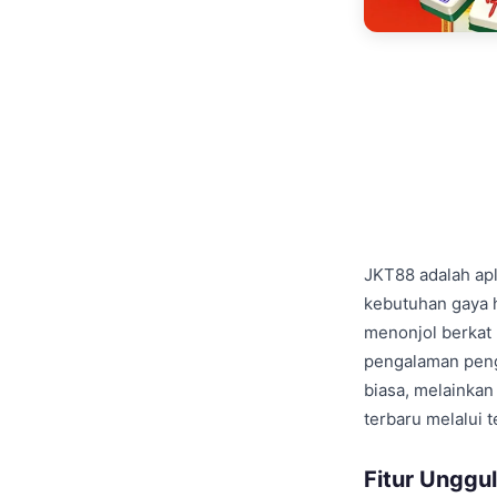
JKT88 adalah apl
kebutuhan gaya hi
menonjol berkat
pengalaman peng
biasa, melainka
terbaru melalui t
Fitur Unggu