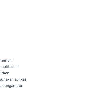
emenuhi
aplikasi ini
irkan
unakan aplikasi
a dengan tren