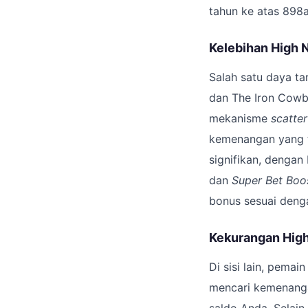
tahun ke atas 898
Kelebihan High 
Salah satu daya ta
dan The Iron Cowbo
mekanisme
scatte
kemenangan yang t
signifikan, dengan
dan
Super Bet Boo
bonus sesuai deng
Kekurangan Hig
Di sisi lain, pemai
mencari kemenangan