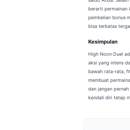
saldo Anda. Selain
berarti permainan 
pembelian bonus mu
bisa terbatas terg
Kesimpulan
High Noon Duel ad
aksi yang intens d
bawah rata-rata, fit
membuat permainan
dan jangan pernah 
kendali diri tetap